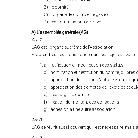
B) le comité
C) l'organe de contrôle de gestion
D) les commissions de travail
A) L'assemblée générale (AG)
Art. 7
L'AG est l'organe suprême de l'Association.
Elle prend les décisions concernant les sujets suivants
a) ratification et modification des statuts
b) nomination et destitution du comité, du présid
c) approbation du rapport d'activité et du progr
d) approbation des comptes de l'exercice écoulé
e) décharge du comité
f) fixation du montant des cotisations
g) adhésion à une autre association
Art. 8
L'AG se réunit aussi souvent qu'il est nécessaire, mais a
Art. 9