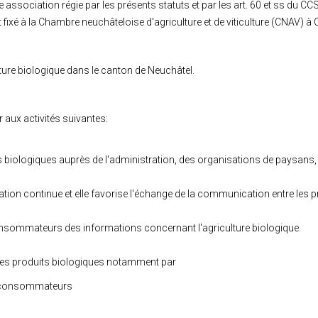
association régie par les présents statuts et par les art. 60 et ss du CCS
 fixé à la Chambre neuchâteloise d'agriculture et de viticulture (CNAV) à C
lture biologique dans le canton de Neuchâtel.
 aux activités suivantes:
 biologiques auprès de l'administration, des organisations de paysans, d
ation continue et elle favorise l'échange de la communication entre les 
sommateurs des informations concernant l'agriculture biologique.
des produits biologiques notamment par
et consommateurs